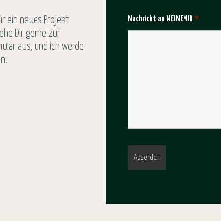
Nachricht an MEINEMIR
*
ür ein neues Projekt
tehe Dir gerne zur
mular aus, und ich werde
en!